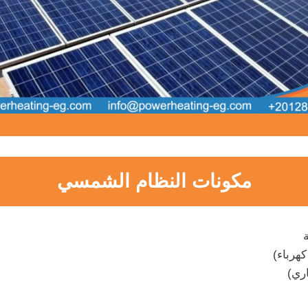
مكونات النظام الشمسي
كهرباء)
اري)