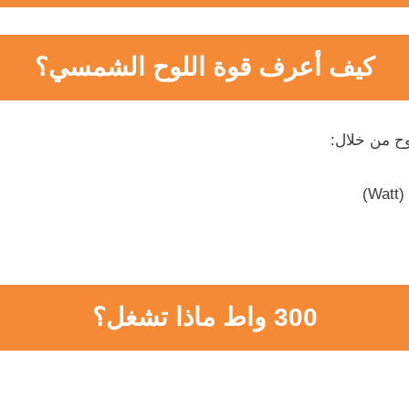
كيف أعرف قوة اللوح الشمسي؟
ح من خلال:
W)
300 واط ماذا تشغل؟