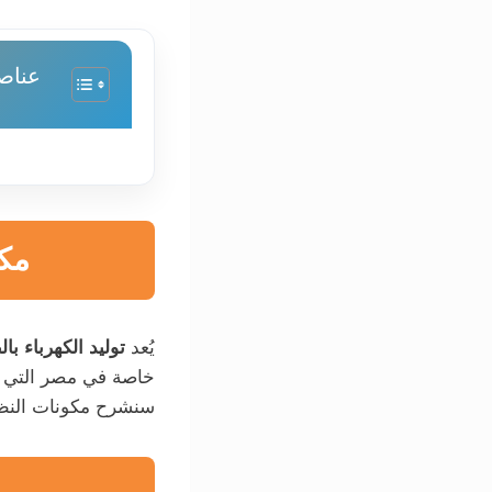
عناص
مك
يُعد
توليد الكهرباء ب
خاصة في مصر التي ت
سنشرح مكونات النظا