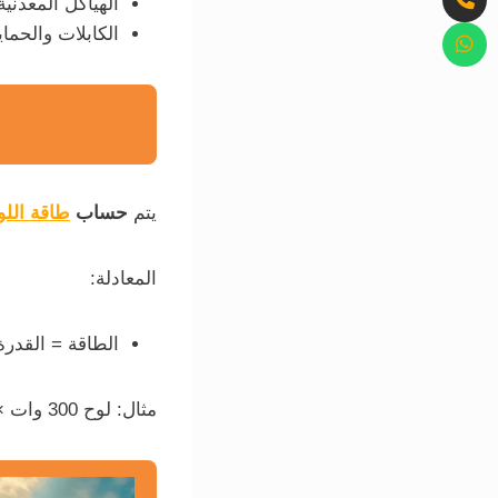
الهياكل المعدنية
الكابلات والحما
يتم
حساب
طاقة الل
المعادلة:
الطاقة = القد
مثال: لوح 300 وات × 5 ساعات = 1500 وات يوميًا.