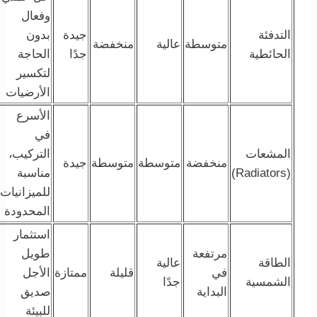
وفعال
التدفئة
جيدة
بدون
متوسطة
عالية
منخفضة
الحائطية
جدًا
الحاجة
لتكسير
الأرضيات
الأسرع
في
المشعات
التركيب،
منخفضة
متوسطة
متوسطة
جيدة
(Radiators)
مناسبة
للميزانيات
المحدودة
استثمار
مرتفعة
طويل
الطاقة
عالية
في
قليلة
ممتازة
الأجل
الشمسية
جدًا
البداية
صديق
للبيئة