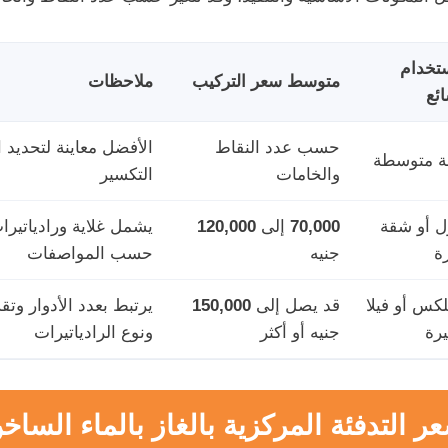
ستخدام
متوسط سعر التركيب
ملاحظات
ائع
حسب عدد النقاط
الأفضل معاينة لتحديد 
 متوسطة
والخامات
التكسير
ل أو شقة
70,000
إلى
120,000
يشمل غلاية ورادياتيرا
ة
جنيه
حسب المواصفات
لكس أو فيلا
قد يصل إلى
150,000
يرتبط بعدد الأدوار وت
رة
جنيه أو أكثر
ونوع الرادياتيرات
ر التدفئة المركزية بالغاز بالماء الساخ