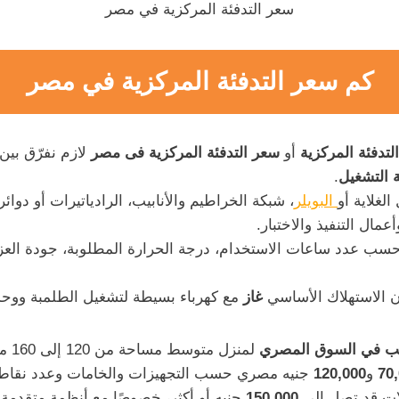
سعر التدفئة المركزية في مصر
كم سعر التدفئة المركزية في مصر
لتدفئة المركزية
أو
سعر التدفئة المركزية فى مصر
لازم نفرّق بين
 التشغيل
.
لغلاية أو
البويلر
، شبكة الخراطيم والأنابيب، الرادياتيرات أو دوائر
عمال التنفيذ والاختبار.
 حسب عدد ساعات الاستخدام، درجة الحرارة المطلوبة، جودة الع
ن الاستهلاك الأساسي
غاز
مع كهرباء بسيطة لتشغيل الطلمبة ووحد
يب في السوق المصري
لمنزل متوسط مساحة من 120 إلى 160 متر مربع
70
و
120,000
جنيه مصري حسب التجهيزات والخامات وعدد نقاط ا
يلات قد تصل إلى
150,000
جنيه أو أكثر، خصوصًا مع أنظمة متقدمة أ