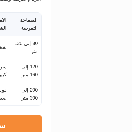
المساحة
الا
التقريبية
الش
80 إلى 120
شقة
متر
120 إلى
منز
160 متر
كبير
200 إلى
دوب
300 متر
صغي
سع