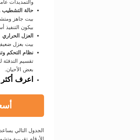
والتمديدات عام
حالة التشطيب و
بيت جاهز ومتشط
بيكون التنفيذ أ
العزل الحراري
بيت بعزل ضعيف 
نظام التحكم وت
تقسيم التدفئة ل
بعض الأحيان.
اعرف أكثر 
أسع
الجدول التالي يساع
الأرقام تقريبية وتشم