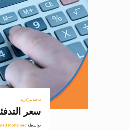
تدفئة مركزية
سعر التدفئة
بواسطة
med Mohamed